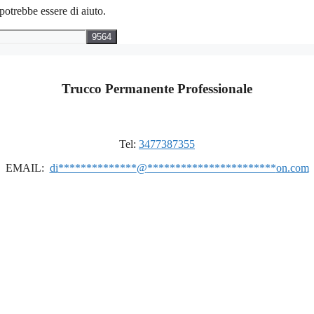
potrebbe essere di aiuto.
Trucco Permanente Professionale
Tel:
3477387355
EMAIL:
di
**************
@
***********************
on.com