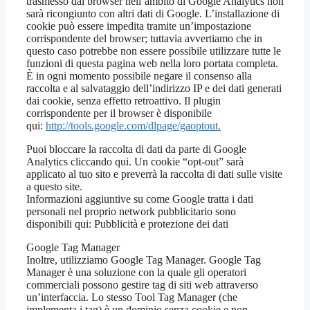
trasmesso dal browser nell’ambito di Google Analytics non
sarà ricongiunto con altri dati di Google. L’installazione di
cookie può essere impedita tramite un’impostazione
corrispondente del browser; tuttavia avvertiamo che in
questo caso potrebbe non essere possibile utilizzare tutte le
funzioni di questa pagina web nella loro portata completa.
È in ogni momento possibile negare il consenso alla
raccolta e al salvataggio dell’indirizzo IP e dei dati generati
dai cookie, senza effetto retroattivo. Il plugin
corrispondente per il browser è disponibile
qui:
http://tools.google.com/dlpage/gaoptout.
Puoi bloccare la raccolta di dati da parte di Google
Analytics cliccando qui. Un cookie “opt-out” sarà
applicato al tuo sito e preverrà la raccolta di dati sulle visite
a questo site.
Informazioni aggiuntive su come Google tratta i dati
personali nel proprio network pubblicitario sono
disponibili qui: Pubblicità e protezione dei dati
Google Tag Manager
Inoltre, utilizziamo Google Tag Manager. Google Tag
Manager è una soluzione con la quale gli operatori
commerciali possono gestire tag di siti web attraverso
un’interfaccia. Lo stesso Tool Tag Manager (che
implementa i tag) è un dominio senza cookie e non