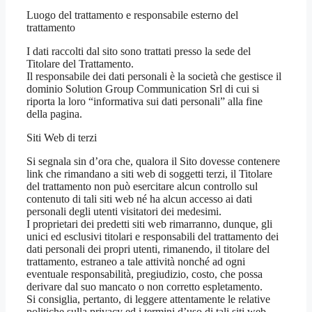
Luogo del trattamento e responsabile esterno del
trattamento
I dati raccolti dal sito sono trattati presso la sede del
Titolare del Trattamento.
Il responsabile dei dati personali è la società che gestisce il
dominio Solution Group Communication Srl di cui si
riporta la loro “informativa sui dati personali” alla fine
della pagina.
Siti Web di terzi
Si segnala sin d’ora che, qualora il Sito dovesse contenere
link che rimandano a siti web di soggetti terzi, il Titolare
del trattamento non può esercitare alcun controllo sul
contenuto di tali siti web né ha alcun accesso ai dati
personali degli utenti visitatori dei medesimi.
I proprietari dei predetti siti web rimarranno, dunque, gli
unici ed esclusivi titolari e responsabili del trattamento dei
dati personali dei propri utenti, rimanendo, il titolare del
trattamento, estraneo a tale attività nonché ad ogni
eventuale responsabilità, pregiudizio, costo, che possa
derivare dal suo mancato o non corretto espletamento.
Si consiglia, pertanto, di leggere attentamente le relative
politiche sulla privacy ed i termini d’uso di tali siti web,