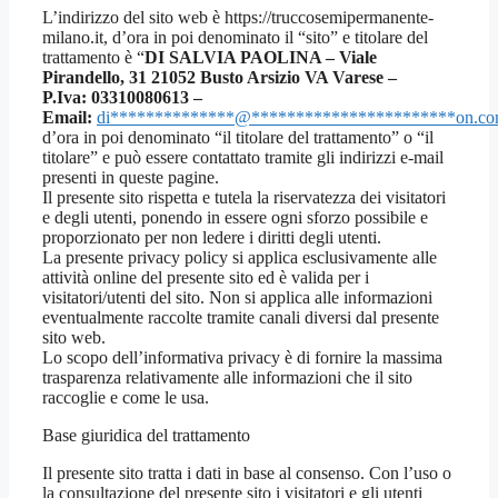
L’indirizzo del sito web è https://truccosemipermanente-
milano.it, d’ora in poi denominato il “sito” e titolare del
trattamento è “
DI SALVIA PAOLINA – Viale
Pirandello, 31 21052 Busto Arsizio VA Varese –
P.Iva: 03310080613 –
Email:
di
**************
@
***********************
on.c
d’ora in poi denominato “il titolare del trattamento” o “il
titolare” e può essere contattato tramite gli indirizzi e-mail
presenti in queste pagine.
Il presente sito rispetta e tutela la riservatezza dei visitatori
e degli utenti, ponendo in essere ogni sforzo possibile e
proporzionato per non ledere i diritti degli utenti.
La presente privacy policy si applica esclusivamente alle
attività online del presente sito ed è valida per i
visitatori/utenti del sito. Non si applica alle informazioni
eventualmente raccolte tramite canali diversi dal presente
sito web.
Lo scopo dell’informativa privacy è di fornire la massima
trasparenza relativamente alle informazioni che il sito
raccoglie e come le usa.
Base giuridica del trattamento
Il presente sito tratta i dati in base al consenso. Con l’uso o
la consultazione del presente sito i visitatori e gli utenti