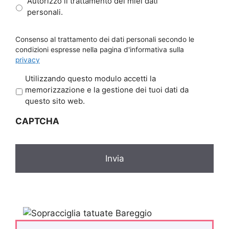
Autorizzo il trattamento dei miei dati
personali.
Consenso al trattamento dei dati personali secondo le
condizioni espresse nella pagina d'informativa sulla
privacy
P
Utilizzando questo modulo accetti la
r
memorizzazione e la gestione dei tuoi dati da
i
questo sito web.
v
CAPTCHA
a
c
y
*