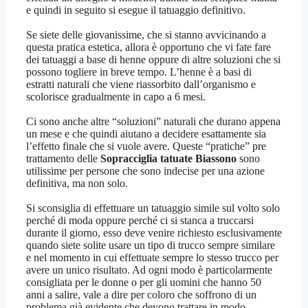
e quindi in seguito si esegue il tatuaggio definitivo.
Se siete delle giovanissime, che si stanno avvicinando a
questa pratica estetica, allora è opportuno che vi fate fare
dei tatuaggi a base di henne oppure di altre soluzioni che si
possono togliere in breve tempo. L’henne è a basi di
estratti naturali che viene riassorbito dall’organismo e
scolorisce gradualmente in capo a 6 mesi.
Ci sono anche altre “soluzioni” naturali che durano appena
un mese e che quindi aiutano a decidere esattamente sia
l’effetto finale che si vuole avere. Queste “pratiche” pre
trattamento delle
Sopracciglia tatuate Biassono
sono
utilissime per persone che sono indecise per una azione
definitiva, ma non solo.
Si sconsiglia di effettuare un tatuaggio simile sul volto solo
perché di moda oppure perché ci si stanca a truccarsi
durante il giorno, esso deve venire richiesto esclusivamente
quando siete solite usare un tipo di trucco sempre similare
e nel momento in cui effettuate sempre lo stesso trucco per
avere un unico risultato. Ad ogni modo è particolarmente
consigliata per le donne o per gli uomini che hanno 50
anni a salire, vale a dire per coloro che soffrono di un
problema già evidente che devono trattare in modo