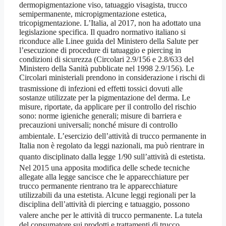
dermopigmentazione viso, tatuaggio visagista, trucco
semipermanente, micropigmentazione estetica,
tricopigmentazione. L’Italia, al 2017, non ha adottato una
legislazione specifica. Il quadro normativo italiano si
riconduce alle Linee guida del Ministero della Salute per
l’esecuzione di procedure di tatuaggio e piercing in
condizioni di sicurezza (Circolari 2.9/156 e 2.8/633 del
Ministero della Sanità pubblicate nel 1998 2.9/156). Le
Circolari ministeriali prendono in considerazione i rischi di
trasmissione di infezioni
ed effetti tossici dovuti alle
sostanze utilizzate per la pigmentazione del derma. Le
misure, riportate, da applicare per il controllo del rischio
sono: norme igieniche generali; misure di barriera e
precauzioni universali; nonché misure di controllo
ambientale
. L’esercizio dell’attività di trucco permanente in
Italia non è regolato da leggi nazionali, ma può rientrare in
quanto disciplinato dalla legge 1/90
sull’attività di estetista.
Nel 2015 una apposita modifica delle schede tecniche
allegate alla legge sancisce che le apparecchiature per
trucco permanente rientrano tra le apparecchiature
utilizzabili da una estetista. Alcune leggi regionali per la
disciplina dell’attività di piercing e tatuaggio, possono
valere anche per le attività di trucco permanente
. La tutela
del consumatore sui prodotti e trattamenti di trucco