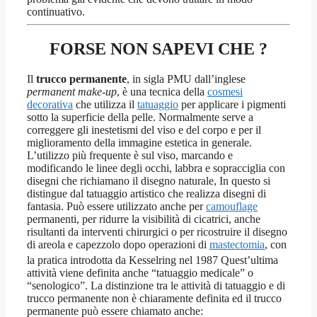
continuativo.
FORSE NON SAPEVI CHE ?
Il
trucco permanente
, in sigla PMU dall’inglese
permanent make-up
, è una tecnica della
cosmesi
decorativa
che utilizza il
tatuaggio
per applicare i pigmenti
sotto la superficie della pelle. Normalmente serve a
correggere gli inestetismi del viso e del corpo e per il
miglioramento della immagine estetica in generale.
L’utilizzo più frequente è sul viso, marcando e
modificando le linee degli occhi, labbra e sopracciglia con
disegni che richiamano il disegno naturale, In questo si
distingue dal tatuaggio artistico che realizza disegni di
fantasia. Può essere utilizzato anche per
camouflage
permanenti, per ridurre la visibilità di cicatrici, anche
risultanti da interventi chirurgici o per ricostruire il disegno
di areola e capezzolo dopo operazioni di
mastectomia
, con
la pratica introdotta da Kesselring nel 1987
Quest’ultima
attività viene definita anche “tatuaggio medicale” o
“senologico”. La distinzione tra le attività di tatuaggio e di
trucco permanente non è chiaramente definita ed il trucco
permanente può essere chiamato anche: