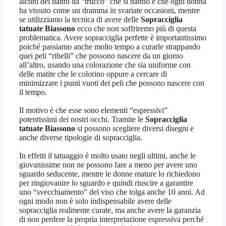
alcuni dei danni da “trucco” che si hanno e che ogni donna
ha vissuto come un dramma in svariate occasioni, mentre
se utilizziamo la tecnica di avere delle
Sopracciglia
tatuate Biassono
ecco che non soffriremo più di questa
problematica. Avere sopracciglia perfette è importantissimo
poiché passiamo anche molto tempo a curarle strappando
quei peli “ribelli” che possono nascere da un giorno
all’altro, usando una colorazione che sia uniforme con
delle matite che le colorino oppure a cercare di
minimizzare i punti vuoti dei peli che possono nascere con
il tempo.
Il motivo è che esse sono elementi “espressivi”
potentissimi dei nostri occhi. Tramite le
Sopracciglia
tatuate Biassono
si possono scegliere diversi disegni e
anche diverse tipologie di sopracciglia.
In effetti il tatuaggio è molto usato negli ultimi, anche le
giovanissime non ne possono fare a meno per avere uno
sguardo seducente, mentre le donne mature lo richiedono
per ringiovanire lo sguardo e quindi riuscire a garantire
uno “svecchiamento” del viso che tolga anche 10 anni. Ad
ogni modo non è solo indispensabile avere delle
sopracciglia realmente curate, ma anche avere la garanzia
di non perdere la propria interpretazione espressiva perché