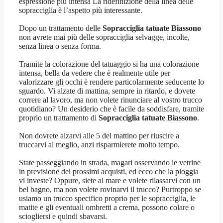
espressione più intensa La ridefinizione della linea delle
sopracciglia è l’aspetto più interessante.
Dopo un trattamento delle
Sopracciglia tatuate Biassono
non avrete mai più delle sopracciglia selvagge, incolte,
senza linea o senza forma.
Tramite la colorazione del tatuaggio si ha una colorazione
intensa, bella da vedere che è realmente utile per
valorizzare gli occhi è rendere particolarmente seducente lo
sguardo. Vi alzate di mattina, sempre in ritardo, e dovete
correre al lavoro, ma non volete rinunciare al vostro trucco
quotidiano? Un desiderio che è facile da soddisfare, tramite
proprio un trattamento di
Sopracciglia tatuate Biassono
.
Non dovrete alzarvi alle 5 del mattino per riuscire a
truccarvi al meglio, anzi risparmierete molto tempo.
State passeggiando in strada, magari osservando le vetrine
in previsione dei prossimi acquisti, ed ecco che la pioggia
vi investe? Oppure, siete al mare e volete rilassarvi con un
bel bagno, ma non volete rovinarvi il trucco? Purtroppo se
usiamo un trucco specifico proprio per le sopracciglia, le
matite e gli eventuali ombretti a crema, possono colare o
sciogliersi e quindi sbavarsi.