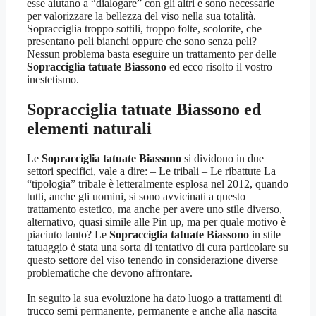
esse aiutano a “dialogare” con gli altri e sono necessarie
per valorizzare la bellezza del viso nella sua totalità.
Sopracciglia troppo sottili, troppo folte, scolorite, che
presentano peli bianchi oppure che sono senza peli?
Nessun problema basta eseguire un trattamento per delle
Sopracciglia tatuate Biassono
ed ecco risolto il vostro
inestetismo.
Sopracciglia tatuate Biassono
ed
elementi naturali
Le
Sopracciglia tatuate Biassono
si dividono in due
settori specifici, vale a dire: – Le tribali – Le ribattute La
“tipologia” tribale è letteralmente esplosa nel 2012, quando
tutti, anche gli uomini, si sono avvicinati a questo
trattamento estetico, ma anche per avere uno stile diverso,
alternativo, quasi simile alle Pin up, ma per quale motivo è
piaciuto tanto? Le
Sopracciglia tatuate Biassono
in stile
tatuaggio è stata una sorta di tentativo di cura particolare su
questo settore del viso tenendo in considerazione diverse
problematiche che devono affrontare.
In seguito la sua evoluzione ha dato luogo a trattamenti di
trucco semi permanente, permanente e anche alla nascita