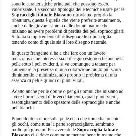
sono le caratteristiche principali che possono essere
valorizzate. La seconda tipologia delle tecniche usate per le
Sopracciglia tatuate Biassono
ritroviamo proprio la
ribattitura, questa è quella che viene preferite attualmente,
anche dalle giovanissime o dalle donne mature che
iniziano ad avere problemi di perdita dei peli sopraccigliari.
Si tratta semplicemente di ridisegnare le sopracciglia
tenendo conto di quale sia il loro disegno naturale.
In questo frangente si ha a che fare con un lavoro
meticoloso che interessa sia il disegno esterno che anche la
pelle sotto i peli evidenti, si va comunque a tatuare per
aumentare la presenza di una colorazione molto più scura
diminuendo e minimizzando proprio il problema di una
assenza di peli e quindi di punti vuoti.
Adatto anche per le donne o per gli uomini che iniziano ad
avere i primi segni di invecchiamento, quali punti vuoti,
assottigliamento dello spessore delle sopracciglia e anche
peli bianchi.
Ponendo del colore sulla pelle ecco che immediatamente
gli occhi, come tutta la parte sopraccigliare, sembrano
molto più giovani. Per avere delle
Sopracciglia tatuate
Biassono
ci si deve comunque mettere bene in mente che