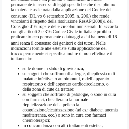
permanente in assenza di leggi specifiche che disciplinino
la materia è assicurata dalla applicazione del Codice del
consumo (DL.vo 6 settembre 2005, n. 206.
) che rende
vincolanti il rispetto della risoluzione ResAP(2008)1 del
Consiglio d’Europa e delle circolari ministeriali. In accordo
con gli articoli 2 e 316 Codice Civile in Italia è proibito
praticare trucco permanente o tatuaggi a chi ha meno di 18
anni senza il consenso dei genitori o dei tutori
. Nelle
indicazioni fornite alle estetiste sulla applicazione del
trucco permanente si specifica inoltre di non effettuare il
trattamento:
sulle donne in stato di gravidanza;
su soggetti che soffrono di allergie, di epilessia o di
malattie infettive, o autoimmuni, o dell’apparato
respiratorio o dell’apparato cardiocircolatorio, o
della zona di cute da trattare;
su soggetti che soffrono di patologie, o sono in cura
con farmaci, che alterano la normale
riepitelizzazione della pelle o la
coagulazione/cicatrizzazione (ad es.: diabete, anemia
mediterranea, ecc.) o sono in cura con farmaci
chemioterapici;
in concomitanza con altri trattamenti estetici,