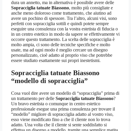
dura un annetto, ma in alternativa è possibile avere delle
Sopracciglia tatuate Biassono
, molto più consigliate e
anche meno doloroso come trattamento, che aiutino ad
avere un pochino di spessore. Tra l’altro, alcuni visi, sono
perfetti con sopracciglia sottili e quindi potete sempre
eseguire una consulenza con la vostra estetista di fiducia o
in un centro estetico in modo da sapere se effettivamente vi
occorre questo trattamento. La scelta delle sopracciglia è
molto ampia, ci sono delle tecniche specifiche e molto
usate, ma ad ogni modo è meglio cercare un disegno
personalizzato, cioè adatto al proprio viso che potrebbe
essere studiato esattamente sui propri inestetismi.
Sopracciglia tatuate Biassono
“modello di sopracciglia”
Cosa vuol dire avere un modello di “sopracciglia” prima di
un trattamento per delle
Sopracciglia tatuate Biassono
?
Un bravo estetista o comunque in centro estetico
professionale esegue una prima consulenza per trovare il
“modello” migliore di sopracciglia adatto al vostro viso,
esso viene modificato fino a che il cliente non lo trova
adatto. Una volta che il cliente si sente soddisfatto si
effettua un disegno a modello, tramite una semplice matita