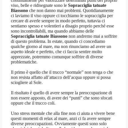
continuamente per valorizzare determinati punti del proprio
viso, belle e ridisegnate sono le
Sopracciglia tatuate
Biassono
che non danno mai problemi. Quotidianamente
ci laviamo il viso oppure ci tocchiamo le sopracciglia per
cercare di averle sempre in modo perfetto, tuttavia ci
sentiamo spesso e volentieri a disagio proprio perché esse
sono incontrollabili, ma quando abbiamo delle
Sopracciglia tatuate Biassono
non andremo mai a soffrire
di questo problema. In estate, quando ci concediamo
qualche giorno al mare, ma non rinunciamo ad avere un
aspetto ideale e perfetto, che ci faccia sentire molto
apprezzate, potremmo comunque soffrire di diverse
problematiche.
Il primo è quello che il trucco “normale” non tenga o che
non resista affatto all’attacco dell’acqua oppure si possa
sciogliere al Sole.
Il risultato è quello di avere sempre la preoccupazione di
non essere apposto, di avere dei “punti” che sono sfocati
oppure che il trucco coli.
Uno stress mentale che alla fine non ci aiuta a vivere bene
questi momenti di relax al mare, anzi ci fa avere sempre
diverse preoccupazioni. Ovviamente questi sono solo