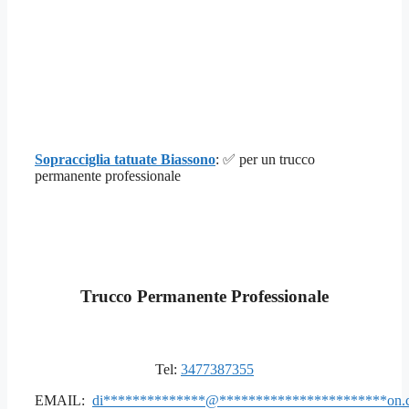
Sopracciglia tatuate Biassono
: ✅ per un trucco
permanente professionale
Trucco Permanente Professionale
Tel:
3477387355
EMAIL:
di
**************
@
***********************
on.