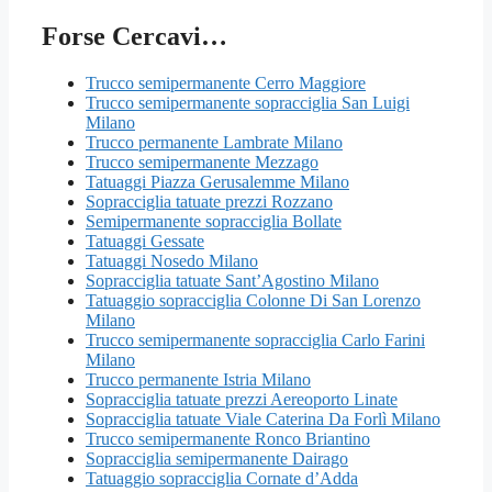
Forse Cercavi…
Trucco semipermanente Cerro Maggiore
Trucco semipermanente sopracciglia San Luigi
Milano
Trucco permanente Lambrate Milano
Trucco semipermanente Mezzago
Tatuaggi Piazza Gerusalemme Milano
Sopracciglia tatuate prezzi Rozzano
Semipermanente sopracciglia Bollate
Tatuaggi Gessate
Tatuaggi Nosedo Milano
Sopracciglia tatuate Sant’Agostino Milano
Tatuaggio sopracciglia Colonne Di San Lorenzo
Milano
Trucco semipermanente sopracciglia Carlo Farini
Milano
Trucco permanente Istria Milano
Sopracciglia tatuate prezzi Aereoporto Linate
Sopracciglia tatuate Viale Caterina Da Forlì Milano
Trucco semipermanente Ronco Briantino
Sopracciglia semipermanente Dairago
Tatuaggio sopracciglia Cornate d’Adda