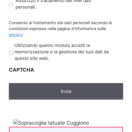
Autorizzo il trattamento dei miei dati
personali.
Consenso al trattamento dei dati personali secondo le
condizioni espresse nella pagina d'informativa sulla
privacy
P
Utilizzando questo modulo accetti la
r
memorizzazione e la gestione dei tuoi dati da
i
questo sito web.
v
CAPTCHA
a
c
y
*