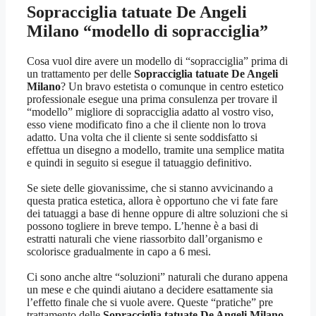
Sopracciglia tatuate De Angeli
Milano
“modello di sopracciglia”
Cosa vuol dire avere un modello di “sopracciglia” prima di
un trattamento per delle
Sopracciglia tatuate De Angeli
Milano
? Un bravo estetista o comunque in centro estetico
professionale esegue una prima consulenza per trovare il
“modello” migliore di sopracciglia adatto al vostro viso,
esso viene modificato fino a che il cliente non lo trova
adatto. Una volta che il cliente si sente soddisfatto si
effettua un disegno a modello, tramite una semplice matita
e quindi in seguito si esegue il tatuaggio definitivo.
Se siete delle giovanissime, che si stanno avvicinando a
questa pratica estetica, allora è opportuno che vi fate fare
dei tatuaggi a base di henne oppure di altre soluzioni che si
possono togliere in breve tempo. L’henne è a basi di
estratti naturali che viene riassorbito dall’organismo e
scolorisce gradualmente in capo a 6 mesi.
Ci sono anche altre “soluzioni” naturali che durano appena
un mese e che quindi aiutano a decidere esattamente sia
l’effetto finale che si vuole avere. Queste “pratiche” pre
trattamento delle
Sopracciglia tatuate De Angeli Milano