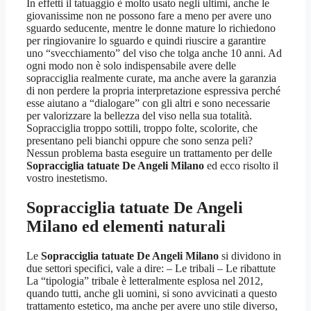
In effetti il tatuaggio è molto usato negli ultimi, anche le
giovanissime non ne possono fare a meno per avere uno
sguardo seducente, mentre le donne mature lo richiedono
per ringiovanire lo sguardo e quindi riuscire a garantire
uno “svecchiamento” del viso che tolga anche 10 anni. Ad
ogni modo non è solo indispensabile avere delle
sopracciglia realmente curate, ma anche avere la garanzia
di non perdere la propria interpretazione espressiva perché
esse aiutano a “dialogare” con gli altri e sono necessarie
per valorizzare la bellezza del viso nella sua totalità.
Sopracciglia troppo sottili, troppo folte, scolorite, che
presentano peli bianchi oppure che sono senza peli?
Nessun problema basta eseguire un trattamento per delle
Sopracciglia tatuate De Angeli Milano
ed ecco risolto il
vostro inestetismo.
Sopracciglia tatuate De Angeli
Milano
ed elementi naturali
Le
Sopracciglia tatuate De Angeli Milano
si dividono in
due settori specifici, vale a dire: – Le tribali – Le ribattute
La “tipologia” tribale è letteralmente esplosa nel 2012,
quando tutti, anche gli uomini, si sono avvicinati a questo
trattamento estetico, ma anche per avere uno stile diverso,