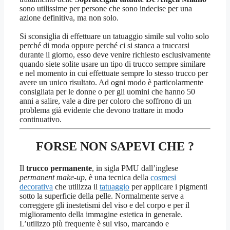
sono utilissime per persone che sono indecise per una
azione definitiva, ma non solo.
Si sconsiglia di effettuare un tatuaggio simile sul volto solo
perché di moda oppure perché ci si stanca a truccarsi
durante il giorno, esso deve venire richiesto esclusivamente
quando siete solite usare un tipo di trucco sempre similare
e nel momento in cui effettuate sempre lo stesso trucco per
avere un unico risultato. Ad ogni modo è particolarmente
consigliata per le donne o per gli uomini che hanno 50
anni a salire, vale a dire per coloro che soffrono di un
problema già evidente che devono trattare in modo
continuativo.
FORSE NON SAPEVI CHE ?
Il
trucco permanente
, in sigla PMU dall’inglese
permanent make-up
, è una tecnica della
cosmesi
decorativa
che utilizza il
tatuaggio
per applicare i pigmenti
sotto la superficie della pelle. Normalmente serve a
correggere gli inestetismi del viso e del corpo e per il
miglioramento della immagine estetica in generale.
L’utilizzo più frequente è sul viso, marcando e