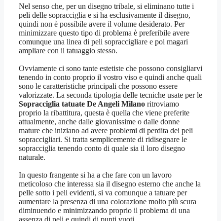
Nel senso che, per un disegno tribale, si eliminano tutte i
peli delle sopracciglia e si ha esclusivamente il disegno,
quindi non è possibile avere il volume desiderato. Per
minimizzare questo tipo di problema è preferibile avere
comunque una linea di peli sopraccigliare e poi magari
ampliare con il tatuaggio stesso.
Ovviamente ci sono tante estetiste che possono consigliarvi
tenendo in conto proprio il vostro viso e quindi anche quali
sono le caratteristiche principali che possono essere
valorizzate. La seconda tipologia delle tecniche usate per le
Sopracciglia tatuate De Angeli Milano
ritroviamo
proprio la ribattitura, questa è quella che viene preferite
attualmente, anche dalle giovanissime o dalle donne
mature che iniziano ad avere problemi di perdita dei peli
sopraccigliari. Si tratta semplicemente di ridisegnare le
sopracciglia tenendo conto di quale sia il loro disegno
naturale.
In questo frangente si ha a che fare con un lavoro
meticoloso che interessa sia il disegno esterno che anche la
pelle sotto i peli evidenti, si va comunque a tatuare per
aumentare la presenza di una colorazione molto più scura
diminuendo e minimizzando proprio il problema di una
assenza di peli e quindi di punti vuoti.