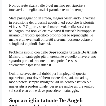
Non dovrete alzarvi alle 5 del mattino per riuscire a
truccarvi al meglio, anzi risparmierete molto tempo.
State passeggiando in strada, magari osservando le vetrine
in previsione dei prossimi acquisti, ed ecco che la pioggia
vi investe? Oppure, siete al mare e volete rilassarvi con un
bel bagno, ma non volete rovinarvi il trucco? Purtroppo se
usiamo un trucco specifico proprio per le sopracciglia, le
matite e gli eventuali ombretti a crema, possono colare o
sciogliersi e quindi sbavarsi.
Problema risolto con delle
Sopracciglia tatuate De Angeli
Milano
. Il vantaggio più interessante è quello di avere uno
sguardo particolarmente intenso poiché esse sono
“elementi” espressivi intensi.
Quindi se avevate dei dubbi per l’impiego di questa
operazione, ora dovrebbero essere dissipati, ma ad ogni
modo potete sempre rivolgervi ad un centro estetico o a
una estetista professionale, per avere anche un preventivo
sui costi e su come deve procedere il tatuaggio.
Sopracciglia tatuate De Angeli