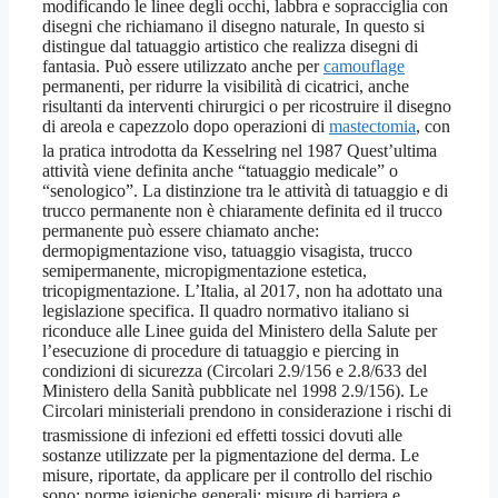
modificando le linee degli occhi, labbra e sopracciglia con
disegni che richiamano il disegno naturale, In questo si
distingue dal tatuaggio artistico che realizza disegni di
fantasia. Può essere utilizzato anche per
camouflage
permanenti, per ridurre la visibilità di cicatrici, anche
risultanti da interventi chirurgici o per ricostruire il disegno
di areola e capezzolo dopo operazioni di
mastectomia
, con
la pratica introdotta da Kesselring nel 1987
Quest’ultima
attività viene definita anche “tatuaggio medicale” o
“senologico”. La distinzione tra le attività di tatuaggio e di
trucco permanente non è chiaramente definita ed il trucco
permanente può essere chiamato anche:
dermopigmentazione viso, tatuaggio visagista, trucco
semipermanente, micropigmentazione estetica,
tricopigmentazione. L’Italia, al 2017, non ha adottato una
legislazione specifica. Il quadro normativo italiano si
riconduce alle Linee guida del Ministero della Salute per
l’esecuzione di procedure di tatuaggio e piercing in
condizioni di sicurezza (Circolari 2.9/156 e 2.8/633 del
Ministero della Sanità pubblicate nel 1998 2.9/156). Le
Circolari ministeriali prendono in considerazione i rischi di
trasmissione di infezioni
ed effetti tossici dovuti alle
sostanze utilizzate per la pigmentazione del derma. Le
misure, riportate, da applicare per il controllo del rischio
sono: norme igieniche generali; misure di barriera e