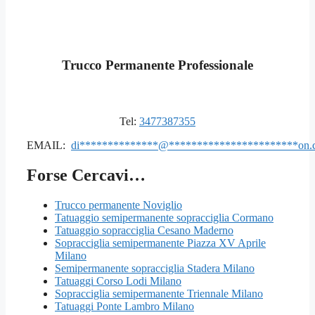
Trucco Permanente Professionale
Tel:
3477387355
EMAIL:
di
**************
@
***********************
on.
Forse Cercavi…
Trucco permanente Noviglio
Tatuaggio semipermanente sopracciglia Cormano
Tatuaggio sopracciglia Cesano Maderno
Sopracciglia semipermanente Piazza XV Aprile
Milano
Semipermanente sopracciglia Stadera Milano
Tatuaggi Corso Lodi Milano
Sopracciglia semipermanente Triennale Milano
Tatuaggi Ponte Lambro Milano