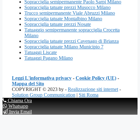
Sopracciglia semipermanente Paolo Sarpi Milano
Sopracciglia tatuate prezzi Musocco Milano
Trucco semipermanente Viale Abruzzi Milano
Sopracciglia tatuate Montalbino Milano
Sopracciglia tatuate prezzi Nosate
Tatuaggio semipermanente sopracciglia Crocetta
Milano
Sopracciglia tatuate prezzi Cavenago di Brianza
Sopracciglia tatuate Milano Municipio 7
Tatuaggi Liscate
Tatuaggi Pagano Milano
Leggi L'informativa privacy
-
Cookie Policy (UE)
-
Mappa del Sito
COPYRIGHT © 2023 by -
Realizzazione siti internet
-
Solution Group Communication
|
Siti Roma
Chiama Ora
Whatsapp
Invia Email