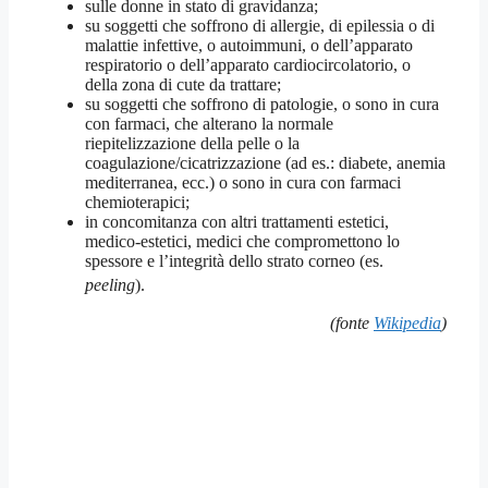
sulle donne in stato di gravidanza;
su soggetti che soffrono di allergie, di epilessia o di
malattie infettive, o autoimmuni, o dell’apparato
respiratorio o dell’apparato cardiocircolatorio, o
della zona di cute da trattare;
su soggetti che soffrono di patologie, o sono in cura
con farmaci, che alterano la normale
riepitelizzazione della pelle o la
coagulazione/cicatrizzazione (ad es.: diabete, anemia
mediterranea, ecc.) o sono in cura con farmaci
chemioterapici;
in concomitanza con altri trattamenti estetici,
medico-estetici, medici che compromettono lo
spessore e l’integrità dello strato corneo (es.
peeling
)
.
(fonte
Wikipedia
)