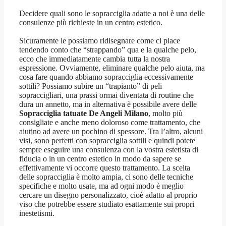
Decidere quali sono le sopracciglia adatte a noi è una delle
consulenze più richieste in un centro estetico.
Sicuramente le possiamo ridisegnare come ci piace
tendendo conto che “strappando” qua e la qualche pelo,
ecco che immediatamente cambia tutta la nostra
espressione. Ovviamente, eliminare qualche pelo aiuta, ma
cosa fare quando abbiamo sopracciglia eccessivamente
sottili? Possiamo subire un “trapianto” di peli
sopraccigliari, una prassi ormai diventata di routine che
dura un annetto, ma in alternativa è possibile avere delle
Sopracciglia tatuate De Angeli Milano
, molto più
consigliate e anche meno doloroso come trattamento, che
aiutino ad avere un pochino di spessore. Tra l’altro, alcuni
visi, sono perfetti con sopracciglia sottili e quindi potete
sempre eseguire una consulenza con la vostra estetista di
fiducia o in un centro estetico in modo da sapere se
effettivamente vi occorre questo trattamento. La scelta
delle sopracciglia è molto ampia, ci sono delle tecniche
specifiche e molto usate, ma ad ogni modo è meglio
cercare un disegno personalizzato, cioè adatto al proprio
viso che potrebbe essere studiato esattamente sui propri
inestetismi.