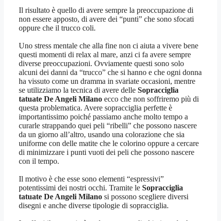
Il risultato è quello di avere sempre la preoccupazione di
non essere apposto, di avere dei “punti” che sono sfocati
oppure che il trucco coli.
Uno stress mentale che alla fine non ci aiuta a vivere bene
questi momenti di relax al mare, anzi ci fa avere sempre
diverse preoccupazioni. Ovviamente questi sono solo
alcuni dei danni da “trucco” che si hanno e che ogni donna
ha vissuto come un dramma in svariate occasioni, mentre
se utilizziamo la tecnica di avere delle
Sopracciglia
tatuate De Angeli Milano
ecco che non soffriremo più di
questa problematica. Avere sopracciglia perfette è
importantissimo poiché passiamo anche molto tempo a
curarle strappando quei peli “ribelli” che possono nascere
da un giorno all’altro, usando una colorazione che sia
uniforme con delle matite che le colorino oppure a cercare
di minimizzare i punti vuoti dei peli che possono nascere
con il tempo.
Il motivo è che esse sono elementi “espressivi”
potentissimi dei nostri occhi. Tramite le
Sopracciglia
tatuate De Angeli Milano
si possono scegliere diversi
disegni e anche diverse tipologie di sopracciglia.