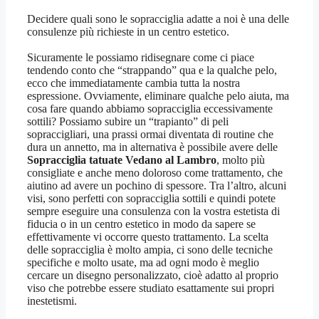
Decidere quali sono le sopracciglia adatte a noi è una delle
consulenze più richieste in un centro estetico.
Sicuramente le possiamo ridisegnare come ci piace
tendendo conto che “strappando” qua e la qualche pelo,
ecco che immediatamente cambia tutta la nostra
espressione. Ovviamente, eliminare qualche pelo aiuta, ma
cosa fare quando abbiamo sopracciglia eccessivamente
sottili? Possiamo subire un “trapianto” di peli
sopraccigliari, una prassi ormai diventata di routine che
dura un annetto, ma in alternativa è possibile avere delle
Sopracciglia tatuate Vedano al Lambro
, molto più
consigliate e anche meno doloroso come trattamento, che
aiutino ad avere un pochino di spessore. Tra l’altro, alcuni
visi, sono perfetti con sopracciglia sottili e quindi potete
sempre eseguire una consulenza con la vostra estetista di
fiducia o in un centro estetico in modo da sapere se
effettivamente vi occorre questo trattamento. La scelta
delle sopracciglia è molto ampia, ci sono delle tecniche
specifiche e molto usate, ma ad ogni modo è meglio
cercare un disegno personalizzato, cioè adatto al proprio
viso che potrebbe essere studiato esattamente sui propri
inestetismi.