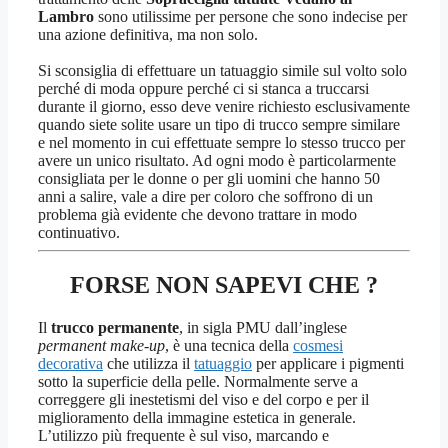
Lambro
sono utilissime per persone che sono indecise per
una azione definitiva, ma non solo.
Si sconsiglia di effettuare un tatuaggio simile sul volto solo
perché di moda oppure perché ci si stanca a truccarsi
durante il giorno, esso deve venire richiesto esclusivamente
quando siete solite usare un tipo di trucco sempre similare
e nel momento in cui effettuate sempre lo stesso trucco per
avere un unico risultato. Ad ogni modo è particolarmente
consigliata per le donne o per gli uomini che hanno 50
anni a salire, vale a dire per coloro che soffrono di un
problema già evidente che devono trattare in modo
continuativo.
FORSE NON SAPEVI CHE ?
Il
trucco permanente
, in sigla PMU dall’inglese
permanent make-up
, è una tecnica della
cosmesi
decorativa
che utilizza il
tatuaggio
per applicare i pigmenti
sotto la superficie della pelle. Normalmente serve a
correggere gli inestetismi del viso e del corpo e per il
miglioramento della immagine estetica in generale.
L’utilizzo più frequente è sul viso, marcando e