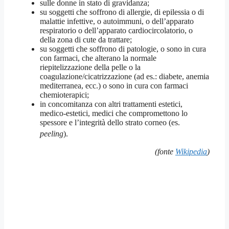
sulle donne in stato di gravidanza;
su soggetti che soffrono di allergie, di epilessia o di
malattie infettive, o autoimmuni, o dell’apparato
respiratorio o dell’apparato cardiocircolatorio, o
della zona di cute da trattare;
su soggetti che soffrono di patologie, o sono in cura
con farmaci, che alterano la normale
riepitelizzazione della pelle o la
coagulazione/cicatrizzazione (ad es.: diabete, anemia
mediterranea, ecc.) o sono in cura con farmaci
chemioterapici;
in concomitanza con altri trattamenti estetici,
medico-estetici, medici che compromettono lo
spessore e l’integrità dello strato corneo (es.
peeling
)
.
(fonte
Wikipedia
)