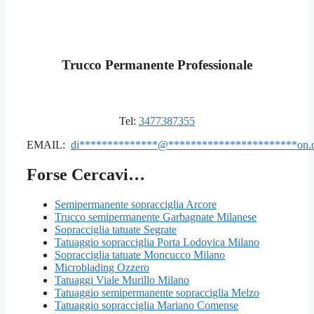
Trucco Permanente Professionale
Tel:
3477387355
EMAIL:
di
**************
@
***********************
on.
Forse Cercavi…
Semipermanente sopracciglia Arcore
Trucco semipermanente Garbagnate Milanese
Sopracciglia tatuate Segrate
Tatuaggio sopracciglia Porta Lodovica Milano
Sopracciglia tatuate Moncucco Milano
Microblading Ozzero
Tatuaggi Viale Murillo Milano
Tatuaggio semipermanente sopracciglia Melzo
Tatuaggio sopracciglia Mariano Comense