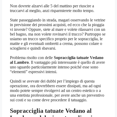
Non dovrete alzarvi alle 5 del mattino per riuscire a
truccarvi al meglio, anzi risparmierete molto tempo.
State passeggiando in strada, magari osservando le vetrine
in previsione dei prossimi acquisti, ed ecco che la pioggia
vi investe? Oppure, siete al mare e volete rilassarvi con un
bel bagno, ma non volete rovinarvi il trucco? Purtroppo se
usiamo un trucco specifico proprio per le sopracciglia, le
matite e gli eventuali ombretti a crema, possono colare o
sciogliersi e quindi sbavarsi.
Problema risolto con delle
Sopracciglia tatuate Vedano
al Lambro
. Il vantaggio più interessante è quello di avere
uno sguardo particolarmente intenso poiché esse sono
“elementi” espressivi intensi.
Quindi se avevate dei dubbi per l’impiego di questa
operazione, ora dovrebbero essere dissipati, ma ad ogni
modo potete sempre rivolgervi ad un centro estetico o a
una estetista professionale, per avere anche un preventivo
sui costi e su come deve procedere il tatuaggio.
Sopracciglia tatuate Vedano al