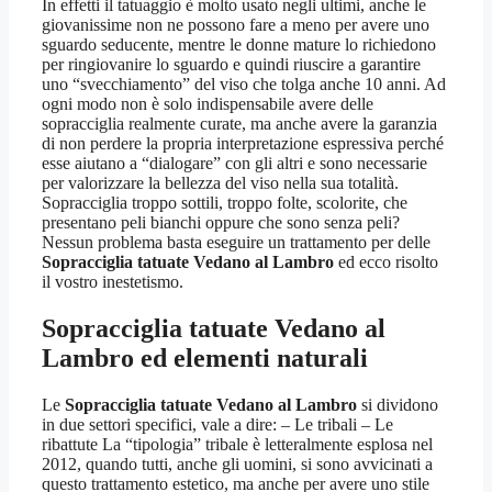
In effetti il tatuaggio è molto usato negli ultimi, anche le
giovanissime non ne possono fare a meno per avere uno
sguardo seducente, mentre le donne mature lo richiedono
per ringiovanire lo sguardo e quindi riuscire a garantire
uno “svecchiamento” del viso che tolga anche 10 anni. Ad
ogni modo non è solo indispensabile avere delle
sopracciglia realmente curate, ma anche avere la garanzia
di non perdere la propria interpretazione espressiva perché
esse aiutano a “dialogare” con gli altri e sono necessarie
per valorizzare la bellezza del viso nella sua totalità.
Sopracciglia troppo sottili, troppo folte, scolorite, che
presentano peli bianchi oppure che sono senza peli?
Nessun problema basta eseguire un trattamento per delle
Sopracciglia tatuate Vedano al Lambro
ed ecco risolto
il vostro inestetismo.
Sopracciglia tatuate Vedano al
Lambro
ed elementi naturali
Le
Sopracciglia tatuate Vedano al Lambro
si dividono
in due settori specifici, vale a dire: – Le tribali – Le
ribattute La “tipologia” tribale è letteralmente esplosa nel
2012, quando tutti, anche gli uomini, si sono avvicinati a
questo trattamento estetico, ma anche per avere uno stile