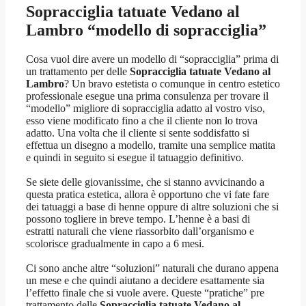
Sopracciglia tatuate Vedano al
Lambro
“modello di sopracciglia”
Cosa vuol dire avere un modello di “sopracciglia” prima di
un trattamento per delle
Sopracciglia tatuate Vedano al
Lambro
? Un bravo estetista o comunque in centro estetico
professionale esegue una prima consulenza per trovare il
“modello” migliore di sopracciglia adatto al vostro viso,
esso viene modificato fino a che il cliente non lo trova
adatto. Una volta che il cliente si sente soddisfatto si
effettua un disegno a modello, tramite una semplice matita
e quindi in seguito si esegue il tatuaggio definitivo.
Se siete delle giovanissime, che si stanno avvicinando a
questa pratica estetica, allora è opportuno che vi fate fare
dei tatuaggi a base di henne oppure di altre soluzioni che si
possono togliere in breve tempo. L’henne è a basi di
estratti naturali che viene riassorbito dall’organismo e
scolorisce gradualmente in capo a 6 mesi.
Ci sono anche altre “soluzioni” naturali che durano appena
un mese e che quindi aiutano a decidere esattamente sia
l’effetto finale che si vuole avere. Queste “pratiche” pre
trattamento delle
Sopracciglia tatuate Vedano al