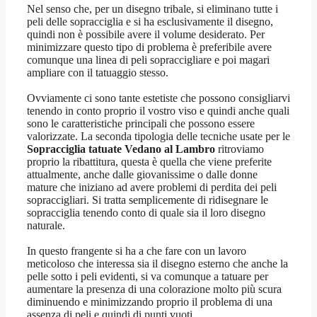
Nel senso che, per un disegno tribale, si eliminano tutte i
peli delle sopracciglia e si ha esclusivamente il disegno,
quindi non è possibile avere il volume desiderato. Per
minimizzare questo tipo di problema è preferibile avere
comunque una linea di peli sopraccigliare e poi magari
ampliare con il tatuaggio stesso.
Ovviamente ci sono tante estetiste che possono consigliarvi
tenendo in conto proprio il vostro viso e quindi anche quali
sono le caratteristiche principali che possono essere
valorizzate. La seconda tipologia delle tecniche usate per le
Sopracciglia tatuate Vedano al Lambro
ritroviamo
proprio la ribattitura, questa è quella che viene preferite
attualmente, anche dalle giovanissime o dalle donne
mature che iniziano ad avere problemi di perdita dei peli
sopraccigliari. Si tratta semplicemente di ridisegnare le
sopracciglia tenendo conto di quale sia il loro disegno
naturale.
In questo frangente si ha a che fare con un lavoro
meticoloso che interessa sia il disegno esterno che anche la
pelle sotto i peli evidenti, si va comunque a tatuare per
aumentare la presenza di una colorazione molto più scura
diminuendo e minimizzando proprio il problema di una
assenza di peli e quindi di punti vuoti.