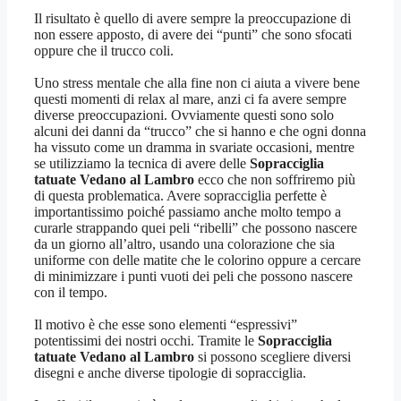
Il risultato è quello di avere sempre la preoccupazione di
non essere apposto, di avere dei “punti” che sono sfocati
oppure che il trucco coli.
Uno stress mentale che alla fine non ci aiuta a vivere bene
questi momenti di relax al mare, anzi ci fa avere sempre
diverse preoccupazioni. Ovviamente questi sono solo
alcuni dei danni da “trucco” che si hanno e che ogni donna
ha vissuto come un dramma in svariate occasioni, mentre
se utilizziamo la tecnica di avere delle
Sopracciglia
tatuate Vedano al Lambro
ecco che non soffriremo più
di questa problematica. Avere sopracciglia perfette è
importantissimo poiché passiamo anche molto tempo a
curarle strappando quei peli “ribelli” che possono nascere
da un giorno all’altro, usando una colorazione che sia
uniforme con delle matite che le colorino oppure a cercare
di minimizzare i punti vuoti dei peli che possono nascere
con il tempo.
Il motivo è che esse sono elementi “espressivi”
potentissimi dei nostri occhi. Tramite le
Sopracciglia
tatuate Vedano al Lambro
si possono scegliere diversi
disegni e anche diverse tipologie di sopracciglia.