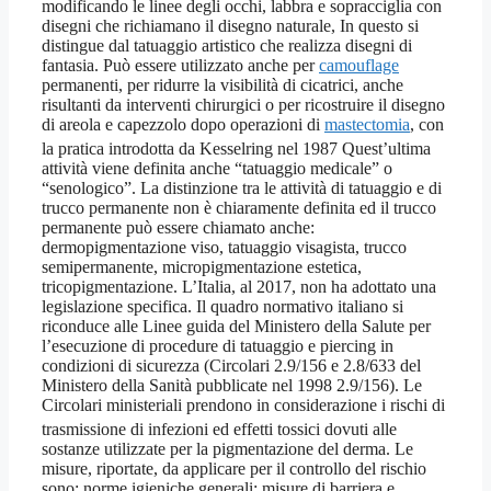
modificando le linee degli occhi, labbra e sopracciglia con
disegni che richiamano il disegno naturale, In questo si
distingue dal tatuaggio artistico che realizza disegni di
fantasia. Può essere utilizzato anche per
camouflage
permanenti, per ridurre la visibilità di cicatrici, anche
risultanti da interventi chirurgici o per ricostruire il disegno
di areola e capezzolo dopo operazioni di
mastectomia
, con
la pratica introdotta da Kesselring nel 1987
Quest’ultima
attività viene definita anche “tatuaggio medicale” o
“senologico”. La distinzione tra le attività di tatuaggio e di
trucco permanente non è chiaramente definita ed il trucco
permanente può essere chiamato anche:
dermopigmentazione viso, tatuaggio visagista, trucco
semipermanente, micropigmentazione estetica,
tricopigmentazione. L’Italia, al 2017, non ha adottato una
legislazione specifica. Il quadro normativo italiano si
riconduce alle Linee guida del Ministero della Salute per
l’esecuzione di procedure di tatuaggio e piercing in
condizioni di sicurezza (Circolari 2.9/156 e 2.8/633 del
Ministero della Sanità pubblicate nel 1998 2.9/156). Le
Circolari ministeriali prendono in considerazione i rischi di
trasmissione di infezioni
ed effetti tossici dovuti alle
sostanze utilizzate per la pigmentazione del derma. Le
misure, riportate, da applicare per il controllo del rischio
sono: norme igieniche generali; misure di barriera e