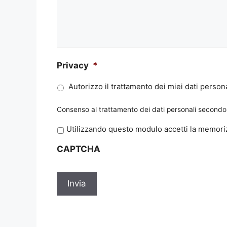
Privacy
*
Autorizzo il trattamento dei miei dati persona
Consenso al trattamento dei dati personali secondo 
P
Utilizzando questo modulo accetti la memoriz
r
CAPTCHA
i
v
a
c
y
*