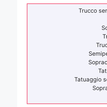
Trucco se
S
T
Tru
Semipe
Soprac
Tat
Tatuaggio s
Sopra