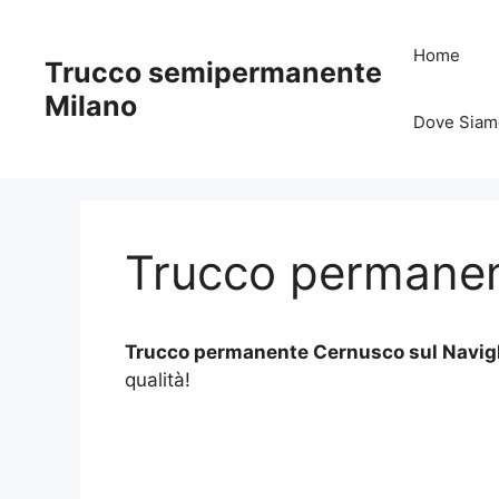
Vai
al
Home
Trucco semipermanente
contenuto
Milano
Dove Siam
Trucco permanen
Trucco permanente Cernusco sul Navigl
qualità!