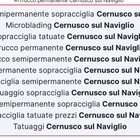
mipermanente sopracciglia
Cernusco su
Microblading
Cernusco sul Naviglio
opracciglia tatuate
Cernusco sul Navigl
rucco permanente
Cernusco sul Navigl
cco semipermanente
Cernusco sul Navi
rmanente sopracciglia
Cernusco sul N
ciglia semipermanente
Cernusco sul N
uaggio sopracciglia
Cernusco sul Navig
emipermanente sopracciglia
Cernusco s
cciglia tatuate prezzi
Cernusco sul Nav
Tatuaggi
Cernusco sul Naviglio