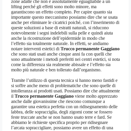
zone adatte che non è assolutamente eguagliabile a un
lifting perché gli effetti sono molto minore, ma
garantiscono un effetto completo. Per capire quanto sia
importante questo meccanismo possiamo dire che se usata
anche per eliminare le cicatrici poiché, con l’inserimento di
queste soluzioni a base di estratti naturali, si riducono
notevolmente i segni indelebili sulla pelle e quindi aiuta
anche la ricostruzione dell’epidermide in modo che
l’effetto sia totalmente naturale. In effetti, se andiamo
notare interventi estetici di
Trucco permanente Gaggiano
che sono stati usati anche cinque anni fa con quelli che
sono attualmente i metodi preferiti nei centri estetici, si nota
come la differenza sia realmente abissale e l’effetto sia
molto più naturale e ben tollerato dall’organismo.
Tramite l’utilizzo di questa tecnica si hanno meno fastidi e
si soffre anche meno di problematiche che sono quelle di
intolleranza ai prodotti usati. Possiamo dire che attualmente
il
Trucco permanente Gaggiano
viene molto apprezzato
anche dalle giovanissime che riescono comunque a
garantire una estetica perfetta con un ridisegnamento delle
labbra, delle sopracciglia, degli zigomi come se fossero
feste truccate anche se non hanno usato terre e fard. Se
abbiamo le richieste specifica proprio per ridisegnare
l’arcata sopraccigliare, possiamo avere un effetto di una