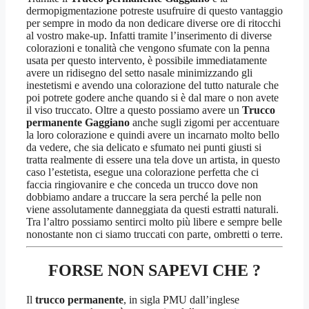
dermopigmentazione potreste usufruire di questo vantaggio
per sempre in modo da non dedicare diverse ore di ritocchi
al vostro make-up. Infatti tramite l’inserimento di diverse
colorazioni e tonalità che vengono sfumate con la penna
usata per questo intervento, è possibile immediatamente
avere un ridisegno del setto nasale minimizzando gli
inestetismi e avendo una colorazione del tutto naturale che
poi potrete godere anche quando si è dal mare o non avete
il viso truccato. Oltre a questo possiamo avere un
Trucco
permanente Gaggiano
anche sugli zigomi per accentuare
la loro colorazione e quindi avere un incarnato molto bello
da vedere, che sia delicato e sfumato nei punti giusti si
tratta realmente di essere una tela dove un artista, in questo
caso l’estetista, esegue una colorazione perfetta che ci
faccia ringiovanire e che conceda un trucco dove non
dobbiamo andare a truccare la sera perché la pelle non
viene assolutamente danneggiata da questi estratti naturali.
Tra l’altro possiamo sentirci molto più libere e sempre belle
nonostante non ci siamo truccati con parte, ombretti o terre.
FORSE NON SAPEVI CHE ?
Il
trucco permanente
, in sigla PMU dall’inglese