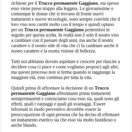
richieste per il
Trucco permanente Gaggiano
, ma spesso
esso viene preso troppo alla leggera. Le giovanissime o
comunque le donne che si trovano di fronte nuovi
trattamenti e nuove tecnologie, sono sempre convinti che il
loro viso non cambi molto con il tempo e quindi optano
per un
Trucco permanente Gaggiano
pentendosi in
seguito per questa scelta. In realtà non è solo il nostro viso
a cambiare con il passare degli anni, ma anche il nostro
carattere o il nostro stile di vita che ci fa cambiare anche il
nostro carattere e la nostra visione di bellezza.
Tutti noi abbiamo dovuto aspettare e crescere per riuscire a
decidere cosa ci piace e come vogliamo proporci agli altri,
ma questo processo non si ferma quando si raggiunge la
maggiore età, esso continua per tutta la vita.
Quindi prima di affrontare la decisione di un
Trucco
permanente Gaggiano
affrontiamo prima trattamenti
semipermanenti e conosciamo cosa esso sia, quali sono gli
effetti, quali i vantaggi e quali gli svantaggi. Essere
informati in modo preventivo dovrebbe essere la
preoccupazione di ogni persona che ha deciso di effettuare
un trattamento estetico sia che esso sia molto fastidioso o
anche blando.