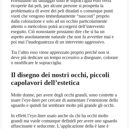
effettuiamo un tatuaggio sotto le sopracciglia esso verrà
ricoperte dai peli, per alcune persone si prospetta la
problematica di avere dei peli diradati o comunque punti
vuoti che vengono immediatamente “nascosti” proprio
dalla colorazione e solo ad un occhio particolarmente
attento o meticoloso potrà accorgersi dell’intervento
eseguito. Ciò nonostante possiamo dire che si ha un
aspetto assolutamente naturale che non fa avvertire mai e
poi mai l’inadeguatezza di un intervento aggressivo.
Tra l’altro esso viene apprezzato proprio perché non si
deve più dedicare un tempo eccessivo a disegnare, colorare
o modificare le sopracciglia.
Il disegno dei nostri occhi, piccoli
capolavori dell’estetica
Molte donne, per avere degli occhi grandi, sono costrette a
usare l’eye-liner per cercare di aumentare l’estensione dello
sguardo e quindi far sembrare molto più grande gli occhi.
In effetti l’eye-liner usato anche da chi ha occhi molto
grandi ma vuole comunque definirli per avere uno sguardo
affascinante e seducente. L’applicazione della è lane è