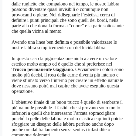
dalle rughette che compaiono nel tempo, le nostre labbra
possono diventare quasi invisibili o comunque non
provocanti o piene. Nel ridisegnarle l’estetista cerca di
definire i punti principali che sono quelli dei bordi, nella
parte alta che dona la forma a “cuore” e la parte sottostante
che quella vicina al mento.
Avendo una linea ben definita e possibile valorizzare le
nostre labbra semplicemente con del lucidalabbra.
In questo caso la pigmentazione aiuta a avere un valore
estetico molto ampio ed è quello che si preferisce nel
Trucco permanente Gaggiano
. Ovviamente i colori sono
molto più decisi, il rosa della carne diventa più intenso e
viene sfumato verso l’interno per creare un effetto naturale
dove nessuno potrà mai capire che avete eseguito questa
operazione.
L’obiettivo finale di un buon trucco è quello di sembrare il
più naturale possibile. I fastidi che si provano sono molto
inferiori a quelli che interessano l’arcata sopraccigliare
poiché la pelle delle labbra e molto elastica e quindi potete
sfoggiare un disegno delle labbra perfetto anche dopo
poche ore dal trattamento senza sentirvi infastidite o
comunque doloranti.