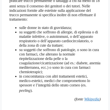
praticare trucco permanente o tatuaggi a chi ha meno di 18
anni senza il consenso dei genitori o dei tutori
. Nelle
indicazioni fornite alle estetiste sulla applicazione del
trucco permanente si specifica inoltre di non effettuare il
trattamento:
sulle donne in stato di gravidanza;
su soggetti che soffrono di allergie, di epilessia o di
malattie infettive, o autoimmuni, o dell’apparato
respiratorio o dell’apparato cardiocircolatorio, o
della zona di cute da trattare;
su soggetti che soffrono di patologie, o sono in cura
con farmaci, che alterano la normale
riepitelizzazione della pelle o la
coagulazione/cicatrizzazione (ad es.: diabete, anemia
mediterranea, ecc.) o sono in cura con farmaci
chemioterapici;
in concomitanza con altri trattamenti estetici,
medico-estetici, medici che compromettono lo
spessore e l’integrità dello strato corneo (es.
peeling
)
.
(fonte
Wikipedia
)