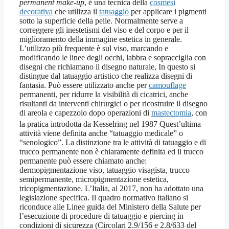
permanent make-up
, è una tecnica della
cosmesi
decorativa
che utilizza il
tatuaggio
per applicare i pigmenti
sotto la superficie della pelle. Normalmente serve a
correggere gli inestetismi del viso e del corpo e per il
miglioramento della immagine estetica in generale.
L’utilizzo più frequente è sul viso, marcando e
modificando le linee degli occhi, labbra e sopracciglia con
disegni che richiamano il disegno naturale, In questo si
distingue dal tatuaggio artistico che realizza disegni di
fantasia. Può essere utilizzato anche per
camouflage
permanenti, per ridurre la visibilità di cicatrici, anche
risultanti da interventi chirurgici o per ricostruire il disegno
di areola e capezzolo dopo operazioni di
mastectomia
, con
la pratica introdotta da Kesselring nel 1987
Quest’ultima
attività viene definita anche “tatuaggio medicale” o
“senologico”. La distinzione tra le attività di tatuaggio e di
trucco permanente non è chiaramente definita ed il trucco
permanente può essere chiamato anche:
dermopigmentazione viso, tatuaggio visagista, trucco
semipermanente, micropigmentazione estetica,
tricopigmentazione. L’Italia, al 2017, non ha adottato una
legislazione specifica. Il quadro normativo italiano si
riconduce alle Linee guida del Ministero della Salute per
l’esecuzione di procedure di tatuaggio e piercing in
condizioni di sicurezza (Circolari 2.9/156 e 2.8/633 del