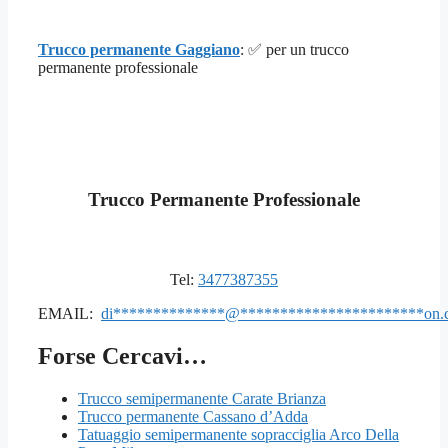
Trucco permanente Gaggiano
: ✅ per un trucco
permanente professionale
Trucco Permanente Professionale
Tel:
3477387355
EMAIL:
di
**************
@
***********************
on.
Forse Cercavi…
Trucco semipermanente Carate Brianza
Trucco permanente Cassano d’Adda
Tatuaggio semipermanente sopracciglia Arco Della