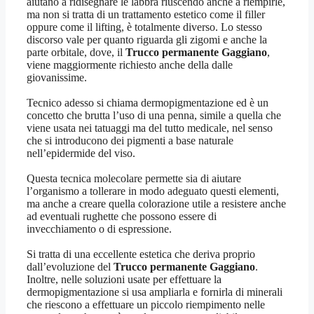
aiutano a ridisegnare le labbra riuscendo anche a riempirle,
ma non si tratta di un trattamento estetico come il filler
oppure come il lifting, è totalmente diverso. Lo stesso
discorso vale per quanto riguarda gli zigomi e anche la
parte orbitale, dove, il
Trucco permanente Gaggiano
,
viene maggiormente richiesto anche della dalle
giovanissime.
Tecnico adesso si chiama dermopigmentazione ed è un
concetto che brutta l’uso di una penna, simile a quella che
viene usata nei tatuaggi ma del tutto medicale, nel senso
che si introducono dei pigmenti a base naturale
nell’epidermide del viso.
Questa tecnica molecolare permette sia di aiutare
l’organismo a tollerare in modo adeguato questi elementi,
ma anche a creare quella colorazione utile a resistere anche
ad eventuali rughette che possono essere di
invecchiamento o di espressione.
Si tratta di una eccellente estetica che deriva proprio
dall’evoluzione del
Trucco permanente Gaggiano
.
Inoltre, nelle soluzioni usate per effettuare la
dermopigmentazione si usa ampliarla e fornirla di minerali
che riescono a effettuare un piccolo riempimento nelle