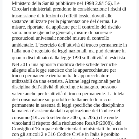
Ministero della Sanità pubblicate nel 1998 2.9/156). Le
Circolari ministeriali prendono in considerazione i rischi di
trasmissione di infezioni
ed effetti tossici dovuti alle
sostanze utilizzate per la pigmentazione del derma. Le
misure, riportate, da applicare per il controllo del rischio
sono: norme igieniche generali; misure di barriera e
precauzioni universali; nonché misure di controllo
ambientale
. L’esercizio dell’attività di trucco permanente in
Italia non è regolato da leggi nazionali, ma può rientrare in
quanto disciplinato dalla legge 1/90
sull’attività di estetista.
Nel 2015 una apposita modifica delle schede tecniche
allegate alla legge sancisce che le apparecchiature per
trucco permanente rientrano tra le apparecchiature
utilizzabili da una estetista. Alcune leggi regionali per la
disciplina dell’attività di piercing e tatuaggio, possono
valere anche per le attività di trucco permanente
. La tutela
del consumatore sui prodotti e trattamenti di trucco
permanente in assenza di leggi specifiche che disciplinino
la materia è assicurata dalla applicazione del Codice del
consumo (DL.vo 6 settembre 2005, n. 206.
) che rende
vincolanti il rispetto della risoluzione ResAP(2008)1 del
Consiglio d’Europa e delle circolari ministeriali. In accordo
con gli articoli 2 e 316 Codice Civile in Italia è proibito