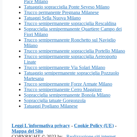
Pace Milano
Tatuaggio sopracciglia Ponte Seveso Milano
Trucco permanente Pregnana Milanese
Tatuaggi Sella Nuova Milano
Trucco semipermanente sopracciglia Rescaldina
Sopracciglia semipermanente Quartiere Campo dei
Fiori Milano
Trucco semipermanente Ronchetto sul Naviglio
Milano
Trucco semipermanente sopracciglia Portello Milano
Trucco semipermanente sopracciglia Aereoporto
Linate
Trucco semipermanente Via Solari Milano
Tatuaggio semipermanente sopracciglia Pozzuolo
Martesana
Trucco semipermanente Forze Armate Milano
Trucco semipermanente Cerro Maggiore
Sopracciglia semipermanente Bonola Milano
Sopracciglia tatuate Gorgonzola
Tatuaggi Pogliano Milanese
Leggi L'informativa privacy
-
Cookie Policy (UE)
-
Mappa del Sito
COPYRIGHT © 2023 by -
Realizzazione siti internet
-