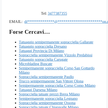
Tel:
3477387355
EMAIL:
di
**************
@
***********************
on.
Forse Cercavi…
Tatuaggio semipermanente sopracciglia Gallarate
Tatuaggio sopracciglia Dresano
Tatuaggi Provincia Di Milano
Sopracciglia semipermanente Vizzolo Predabissi
Tatuaggio sopracciglia Carugate
Microblading Buscate
Semipermanente sopracciglia Corso San Gottardo
Milano
Sopracciglia semipermanente Paullo
Trucco semipermanente San Vittore Olona
Semipermanente sopracciglia Corso Como Milano
Tatuaggi Darsena Milano
Sopracciglia tatuate prezzi Brera Milano
Semipermanente sopracciglia Legnano
Sopracciglia semipermanente Ossona
Sopracciglia tatuate Chiaravalle Milano