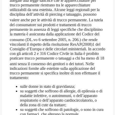
allegate alla legge sancisce che le apparecchiature per
trucco permanente rientrano tra le apparecchiature
utilizzabili da una estetista. Alcune leggi regionali per la
disciplina dell’attività di piercing e tatuaggio, possono
valere anche per le attività di trucco permanente
. La tutela
del consumatore sui prodotti e trattamenti di trucco
permanente in assenza di leggi specifiche che disciplinino
la materia è assicurata dalla applicazione del Codice del
consumo (DL.vo 6 settembre 2005, n. 206.
) che rende
vincolanti il rispetto della risoluzione ResAP(2008)1 del
Consiglio d’Europa e delle circolari ministeriali. In accordo
con gli articoli 2 e 316 Codice Civile in Italia è proibito
praticare trucco permanente o tatuaggi a chi ha meno di 18
anni senza il consenso dei genitori o dei tutori
. Nelle
indicazioni fornite alle estetiste sulla applicazione del
trucco permanente si specifica inoltre di non effettuare il
trattamento:
sulle donne in stato di gravidanza;
su soggetti che soffrono di allergie, di epilessia o di
malattie infettive, o autoimmuni, o dell’apparato
respiratorio o dell’apparato cardiocircolatorio, o
della zona di cute da trattare;
su soggetti che soffrono di patologie, o sono in cura
con farmaci, che alterano la normale