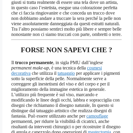
giusti si tratta realmente di essere una tela dove un artista,
in questo caso l’estetista, esegue una colorazione perfetta
che ci faccia ringiovanire e che conceda un trucco dove
non dobbiamo andare a truccare la sera perché la pelle non
viene assolutamente danneggiata da questi estratti naturali.
Tra l’altro possiamo sentirci molto più libere e sempre belle
nonostante non ci siamo truccati con parte, ombretti o terre.
FORSE NON SAPEVI CHE ?
Il
trucco permanente
, in sigla PMU dall’inglese
permanent make-up
, è una tecnica della
cosmesi
decorativa
che utilizza il
tatuaggio
per applicare i pigmenti
sotto la superficie della pelle. Normalmente serve a
correggere gli inestetismi del viso e del corpo e per il
miglioramento della immagine estetica in generale.
L’utilizzo più frequente è sul viso, marcando e
modificando le linee degli occhi, labbra e sopracciglia con
disegni che richiamano il disegno naturale, In questo si
distingue dal tatuaggio artistico che realizza disegni di
fantasia. Può essere utilizzato anche per
camouflage
permanenti, per ridurre la visibilità di cicatrici, anche
risultanti da interventi chirurgici o per ricostruire il disegno
di areola e capezzolo dopo operazioni di
mastectomia
, con