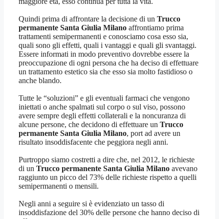
maggiore età, esso continua per tutta la vita.
Quindi prima di affrontare la decisione di un
Trucco
permanente Santa Giulia Milano
affrontiamo prima
trattamenti semipermanenti e conosciamo cosa esso sia,
quali sono gli effetti, quali i vantaggi e quali gli svantaggi.
Essere informati in modo preventivo dovrebbe essere la
preoccupazione di ogni persona che ha deciso di effettuare
un trattamento estetico sia che esso sia molto fastidioso o
anche blando.
Tutte le “soluzioni” e gli eventuali farmaci che vengono
iniettati o anche spalmati sul corpo o sul viso, possono
avere sempre degli effetti collaterali e la noncuranza di
alcune persone, che decidono di effettuare un
Trucco
permanente Santa Giulia Milano
, port ad avere un
risultato insoddisfacente che peggiora negli anni.
Purtroppo siamo costretti a dire che, nel 2012, le richieste
di un
Trucco permanente Santa Giulia Milano
avevano
raggiunto un picco del 73% delle richieste rispetto a quelli
semipermanenti o mensili.
Negli anni a seguire si è evidenziato un tasso di
insoddisfazione del 30% delle persone che hanno deciso di