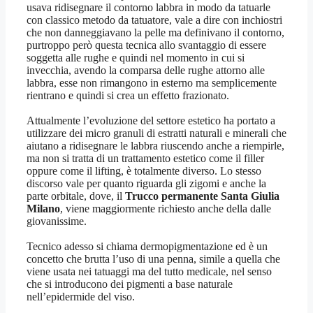
usava ridisegnare il contorno labbra in modo da tatuarle
con classico metodo da tatuatore, vale a dire con inchiostri
che non danneggiavano la pelle ma definivano il contorno,
purtroppo però questa tecnica allo svantaggio di essere
soggetta alle rughe e quindi nel momento in cui si
invecchia, avendo la comparsa delle rughe attorno alle
labbra, esse non rimangono in esterno ma semplicemente
rientrano e quindi si crea un effetto frazionato.
Attualmente l’evoluzione del settore estetico ha portato a
utilizzare dei micro granuli di estratti naturali e minerali che
aiutano a ridisegnare le labbra riuscendo anche a riempirle,
ma non si tratta di un trattamento estetico come il filler
oppure come il lifting, è totalmente diverso. Lo stesso
discorso vale per quanto riguarda gli zigomi e anche la
parte orbitale, dove, il
Trucco permanente Santa Giulia
Milano
, viene maggiormente richiesto anche della dalle
giovanissime.
Tecnico adesso si chiama dermopigmentazione ed è un
concetto che brutta l’uso di una penna, simile a quella che
viene usata nei tatuaggi ma del tutto medicale, nel senso
che si introducono dei pigmenti a base naturale
nell’epidermide del viso.