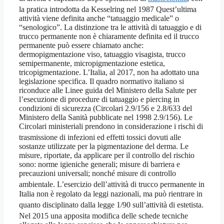
la pratica introdotta da Kesselring nel 1987
Quest’ultima
attività viene definita anche “tatuaggio medicale” o
“senologico”. La distinzione tra le attività di tatuaggio e di
trucco permanente non è chiaramente definita ed il trucco
permanente può essere chiamato anche:
dermopigmentazione viso, tatuaggio visagista, trucco
semipermanente, micropigmentazione estetica,
tricopigmentazione. L’Italia, al 2017, non ha adottato una
legislazione specifica. Il quadro normativo italiano si
riconduce alle Linee guida del Ministero della Salute per
l’esecuzione di procedure di tatuaggio e piercing in
condizioni di sicurezza (Circolari 2.9/156 e 2.8/633 del
Ministero della Sanità pubblicate nel 1998 2.9/156). Le
Circolari ministeriali prendono in considerazione i rischi di
trasmissione di infezioni
ed effetti tossici dovuti alle
sostanze utilizzate per la pigmentazione del derma. Le
misure, riportate, da applicare per il controllo del rischio
sono: norme igieniche generali; misure di barriera e
precauzioni universali; nonché misure di controllo
ambientale
. L’esercizio dell’attività di trucco permanente in
Italia non è regolato da leggi nazionali, ma può rientrare in
quanto disciplinato dalla legge 1/90
sull’attività di estetista.
Nel 2015 una apposita modifica delle schede tecniche