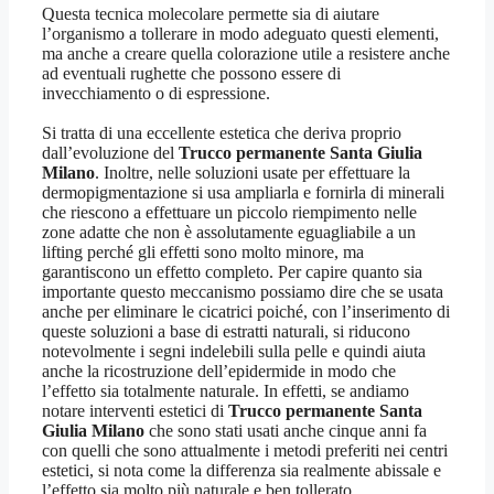
Questa tecnica molecolare permette sia di aiutare
l’organismo a tollerare in modo adeguato questi elementi,
ma anche a creare quella colorazione utile a resistere anche
ad eventuali rughette che possono essere di
invecchiamento o di espressione.
Si tratta di una eccellente estetica che deriva proprio
dall’evoluzione del
Trucco permanente Santa Giulia
Milano
. Inoltre, nelle soluzioni usate per effettuare la
dermopigmentazione si usa ampliarla e fornirla di minerali
che riescono a effettuare un piccolo riempimento nelle
zone adatte che non è assolutamente eguagliabile a un
lifting perché gli effetti sono molto minore, ma
garantiscono un effetto completo. Per capire quanto sia
importante questo meccanismo possiamo dire che se usata
anche per eliminare le cicatrici poiché, con l’inserimento di
queste soluzioni a base di estratti naturali, si riducono
notevolmente i segni indelebili sulla pelle e quindi aiuta
anche la ricostruzione dell’epidermide in modo che
l’effetto sia totalmente naturale. In effetti, se andiamo
notare interventi estetici di
Trucco permanente Santa
Giulia Milano
che sono stati usati anche cinque anni fa
con quelli che sono attualmente i metodi preferiti nei centri
estetici, si nota come la differenza sia realmente abissale e
l’effetto sia molto più naturale e ben tollerato