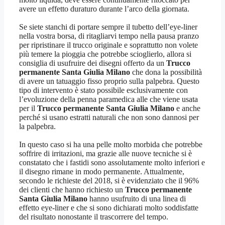
avere un effetto duraturo durante l’arco della giornata.
Se siete stanchi di portare sempre il tubetto dell’eye-liner
nella vostra borsa, di ritagliarvi tempo nella pausa pranzo
per ripristinare il trucco originale e soprattutto non volete
più temere la pioggia che potrebbe scioglierlo, allora si
consiglia di usufruire dei disegni offerto da un
Trucco
permanente Santa Giulia Milano
che dona la possibilità
di avere un tatuaggio fisso proprio sulla palpebra. Questo
tipo di intervento è stato possibile esclusivamente con
l’evoluzione della penna paramedica alle che viene usata
per il
Trucco permanente Santa Giulia Milano
e anche
perché si usano estratti naturali che non sono dannosi per
la palpebra.
In questo caso si ha una pelle molto morbida che potrebbe
soffrire di irritazioni, ma grazie alle nuove tecniche si è
constatato che i fastidi sono assolutamente molto inferiori e
il disegno rimane in modo permanente. Attualmente,
secondo le richieste del 2018, si è evidenziato che il 96%
dei clienti che hanno richiesto un
Trucco permanente
Santa Giulia Milano
hanno usufruito di una linea di
effetto eye-liner e che si sono dichiarati molto soddisfatte
del risultato nonostante il trascorrere del tempo.