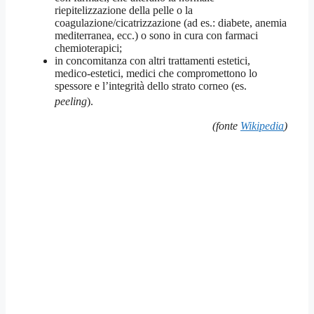
riepitelizzazione della pelle o la
coagulazione/cicatrizzazione (ad es.: diabete, anemia
mediterranea, ecc.) o sono in cura con farmaci
chemioterapici;
in concomitanza con altri trattamenti estetici,
medico-estetici, medici che compromettono lo
spessore e l’integrità dello strato corneo (es.
peeling
)
.
(fonte
Wikipedia
)