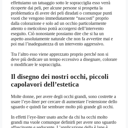
effettuiamo un tatuaggio sotto le sopracciglia esso verrà
ricoperte dai peli, per alcune persone si prospetta la
problematica di avere dei peli diradati o comunque punti
vuoti che vengono immediatamente “nascosti” proprio
dalla colorazione e solo ad un occhio particolarmente
attento o meticoloso potrà accorgersi dell’intervento
eseguito. Ciò nonostante possiamo dire che si ha un
aspetto assolutamente naturale che non fa avvertire mai e
poi mai l’inadeguatezza di un intervento aggressivo.
Tra l’altro esso viene apprezzato proprio perché non si
deve più dedicare un tempo eccessivo a disegnare, colorare
o modificare le sopracciglia.
Il disegno dei nostri occhi, piccoli
capolavori dell’estetica
Molte donne, per avere degli occhi grandi, sono costrette a
usare l’eye-liner per cercare di aumentare l’estensione dello
sguardo e quindi far sembrare molto più grande gli occhi.
In effetti l’eye-liner usato anche da chi ha occhi molto
grandi ma vuole comunque definirli per avere uno sguardo
affascinante e seducente. L’applicazione della è lane è