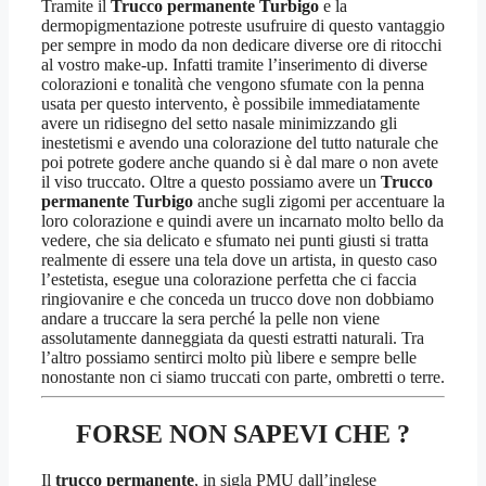
Tramite il
Trucco permanente Turbigo
e la
dermopigmentazione potreste usufruire di questo vantaggio
per sempre in modo da non dedicare diverse ore di ritocchi
al vostro make-up. Infatti tramite l’inserimento di diverse
colorazioni e tonalità che vengono sfumate con la penna
usata per questo intervento, è possibile immediatamente
avere un ridisegno del setto nasale minimizzando gli
inestetismi e avendo una colorazione del tutto naturale che
poi potrete godere anche quando si è dal mare o non avete
il viso truccato. Oltre a questo possiamo avere un
Trucco
permanente Turbigo
anche sugli zigomi per accentuare la
loro colorazione e quindi avere un incarnato molto bello da
vedere, che sia delicato e sfumato nei punti giusti si tratta
realmente di essere una tela dove un artista, in questo caso
l’estetista, esegue una colorazione perfetta che ci faccia
ringiovanire e che conceda un trucco dove non dobbiamo
andare a truccare la sera perché la pelle non viene
assolutamente danneggiata da questi estratti naturali. Tra
l’altro possiamo sentirci molto più libere e sempre belle
nonostante non ci siamo truccati con parte, ombretti o terre.
FORSE NON SAPEVI CHE ?
Il
trucco permanente
, in sigla PMU dall’inglese