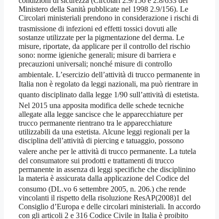
condizioni di sicurezza (Circolari 2.9/156 e 2.8/633 del
Ministero della Sanità pubblicate nel 1998 2.9/156). Le
Circolari ministeriali prendono in considerazione i rischi di
trasmissione di infezioni
ed effetti tossici dovuti alle
sostanze utilizzate per la pigmentazione del derma. Le
misure, riportate, da applicare per il controllo del rischio
sono: norme igieniche generali; misure di barriera e
precauzioni universali; nonché misure di controllo
ambientale
. L’esercizio dell’attività di trucco permanente in
Italia non è regolato da leggi nazionali, ma può rientrare in
quanto disciplinato dalla legge 1/90
sull’attività di estetista.
Nel 2015 una apposita modifica delle schede tecniche
allegate alla legge sancisce che le apparecchiature per
trucco permanente rientrano tra le apparecchiature
utilizzabili da una estetista. Alcune leggi regionali per la
disciplina dell’attività di piercing e tatuaggio, possono
valere anche per le attività di trucco permanente
. La tutela
del consumatore sui prodotti e trattamenti di trucco
permanente in assenza di leggi specifiche che disciplinino
la materia è assicurata dalla applicazione del Codice del
consumo (DL.vo 6 settembre 2005, n. 206.
) che rende
vincolanti il rispetto della risoluzione ResAP(2008)1 del
Consiglio d’Europa e delle circolari ministeriali. In accordo
con gli articoli 2 e 316 Codice Civile in Italia è proibito