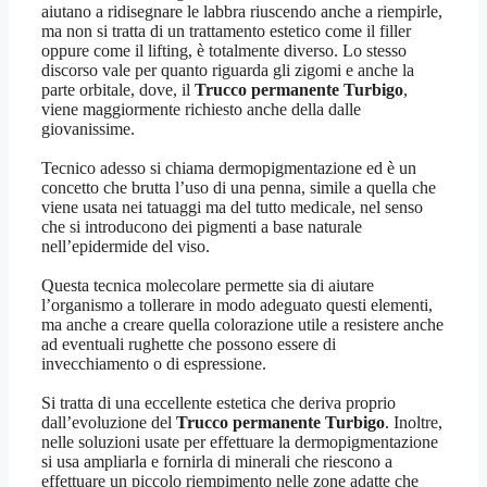
aiutano a ridisegnare le labbra riuscendo anche a riempirle,
ma non si tratta di un trattamento estetico come il filler
oppure come il lifting, è totalmente diverso. Lo stesso
discorso vale per quanto riguarda gli zigomi e anche la
parte orbitale, dove, il
Trucco permanente Turbigo
,
viene maggiormente richiesto anche della dalle
giovanissime.
Tecnico adesso si chiama dermopigmentazione ed è un
concetto che brutta l’uso di una penna, simile a quella che
viene usata nei tatuaggi ma del tutto medicale, nel senso
che si introducono dei pigmenti a base naturale
nell’epidermide del viso.
Questa tecnica molecolare permette sia di aiutare
l’organismo a tollerare in modo adeguato questi elementi,
ma anche a creare quella colorazione utile a resistere anche
ad eventuali rughette che possono essere di
invecchiamento o di espressione.
Si tratta di una eccellente estetica che deriva proprio
dall’evoluzione del
Trucco permanente Turbigo
. Inoltre,
nelle soluzioni usate per effettuare la dermopigmentazione
si usa ampliarla e fornirla di minerali che riescono a
effettuare un piccolo riempimento nelle zone adatte che