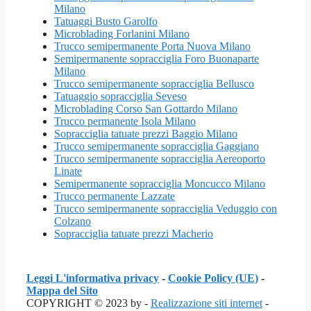
Milano
Tatuaggi Busto Garolfo
Microblading Forlanini Milano
Trucco semipermanente Porta Nuova Milano
Semipermanente sopracciglia Foro Buonaparte
Milano
Trucco semipermanente sopracciglia Bellusco
Tatuaggio sopracciglia Seveso
Microblading Corso San Gottardo Milano
Trucco permanente Isola Milano
Sopracciglia tatuate prezzi Baggio Milano
Trucco semipermanente sopracciglia Gaggiano
Trucco semipermanente sopracciglia Aereoporto
Linate
Semipermanente sopracciglia Moncucco Milano
Trucco permanente Lazzate
Trucco semipermanente sopracciglia Veduggio con
Colzano
Sopracciglia tatuate prezzi Macherio
Leggi L'informativa privacy
-
Cookie Policy (UE)
-
Mappa del Sito
COPYRIGHT © 2023 by -
Realizzazione siti internet
-