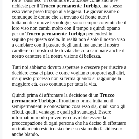
forte “business” in continua evoluzione come anche le
richieste per il
Trucco permanente Turbigo
, ma spesso
esso viene preso troppo alla leggera. Le giovanissime o
comunque le donne che si trovano di fronte nuovi
trattamenti e nuove tecnologie, sono sempre convinti che il
loro viso non cambi molto con il tempo e quindi optano
per un
Trucco permanente Turbigo
pentendosi in
seguito per questa scelta. In realtà non è solo il nostro viso
a cambiare con il passare degli anni, ma anche il nostro
carattere o il nostro stile di vita che ci fa cambiare anche il
nostro carattere e la nostra visione di bellezza.
Tutti noi abbiamo dovuto aspettare e crescere per riuscire a
decidere cosa ci piace e come vogliamo proporci agli altri,
ma questo processo non si ferma quando si raggiunge la
maggiore età, esso continua per tutta la vita.
Quindi prima di affrontare la decisione di un
Trucco
permanente Turbigo
affrontiamo prima trattamenti
semipermanenti e conosciamo cosa esso sia, quali sono gli
effetti, quali i vantaggi e quali gli svantaggi. Essere
informati in modo preventivo dovrebbe essere la
preoccupazione di ogni persona che ha deciso di effettuare
un trattamento estetico sia che esso sia molto fastidioso o
anche blando.