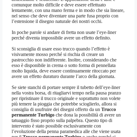
comunque molto difficile e deve essere effettuato
lentamente, con una mano ferma e in modo che sia lineare,
nel senso che deve diventare una parte fusa proprio con
l’estensione il disegno naturale dei nostri occhi.
In poche parole si andare di fretta non usate l’eye-liner
perché diventa impossibile avere un effetto definito.
Si sconsiglia di usare esso trucco quando l’effetto è
visivamente mosso perché si rischia di creare un
pastrocchio non indifferente. Inoltre, considerando che
esso è disponibile in crema o sotto forma di pennellata
molto liquida, deve essere continuamente ritoccato per
avere un effetto duraturo durante l’arco della giornata.
Se siete stanchi di portare sempre il tubetto dell’eye-liner
nella vostra borsa, di ritagliarvi tempo nella pausa pranzo
per ripristinare il trucco originale e soprattutto non volete
più temere la pioggia che potrebbe scioglierlo, allora si
consiglia di usufruire dei disegni offerto da un
Trucco
permanente Turbigo
che dona la possibilità di avere un
tatuaggio fisso proprio sulla palpebra. Questo tipo di
intervento è stato possibile esclusivamente con
l’evoluzione della penna paramedica alle che viene usata
per il
Trucco permanente Turbigo
e anche perché si