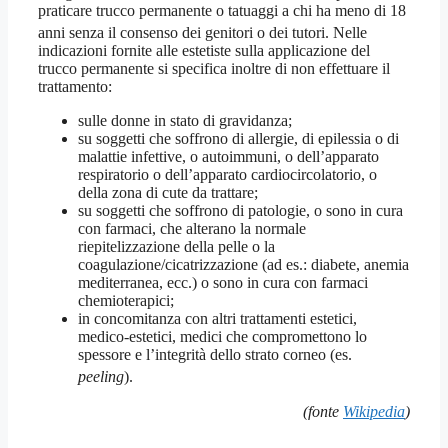
praticare trucco permanente o tatuaggi a chi ha meno di 18
anni senza il consenso dei genitori o dei tutori
. Nelle
indicazioni fornite alle estetiste sulla applicazione del
trucco permanente si specifica inoltre di non effettuare il
trattamento:
sulle donne in stato di gravidanza;
su soggetti che soffrono di allergie, di epilessia o di
malattie infettive, o autoimmuni, o dell’apparato
respiratorio o dell’apparato cardiocircolatorio, o
della zona di cute da trattare;
su soggetti che soffrono di patologie, o sono in cura
con farmaci, che alterano la normale
riepitelizzazione della pelle o la
coagulazione/cicatrizzazione (ad es.: diabete, anemia
mediterranea, ecc.) o sono in cura con farmaci
chemioterapici;
in concomitanza con altri trattamenti estetici,
medico-estetici, medici che compromettono lo
spessore e l’integrità dello strato corneo (es.
peeling
)
.
(fonte
Wikipedia
)