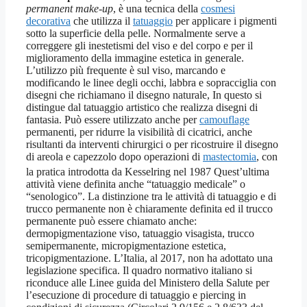
permanent make-up
, è una tecnica della
cosmesi
decorativa
che utilizza il
tatuaggio
per applicare i pigmenti
sotto la superficie della pelle. Normalmente serve a
correggere gli inestetismi del viso e del corpo e per il
miglioramento della immagine estetica in generale.
L’utilizzo più frequente è sul viso, marcando e
modificando le linee degli occhi, labbra e sopracciglia con
disegni che richiamano il disegno naturale, In questo si
distingue dal tatuaggio artistico che realizza disegni di
fantasia. Può essere utilizzato anche per
camouflage
permanenti, per ridurre la visibilità di cicatrici, anche
risultanti da interventi chirurgici o per ricostruire il disegno
di areola e capezzolo dopo operazioni di
mastectomia
, con
la pratica introdotta da Kesselring nel 1987
Quest’ultima
attività viene definita anche “tatuaggio medicale” o
“senologico”. La distinzione tra le attività di tatuaggio e di
trucco permanente non è chiaramente definita ed il trucco
permanente può essere chiamato anche:
dermopigmentazione viso, tatuaggio visagista, trucco
semipermanente, micropigmentazione estetica,
tricopigmentazione. L’Italia, al 2017, non ha adottato una
legislazione specifica. Il quadro normativo italiano si
riconduce alle Linee guida del Ministero della Salute per
l’esecuzione di procedure di tatuaggio e piercing in