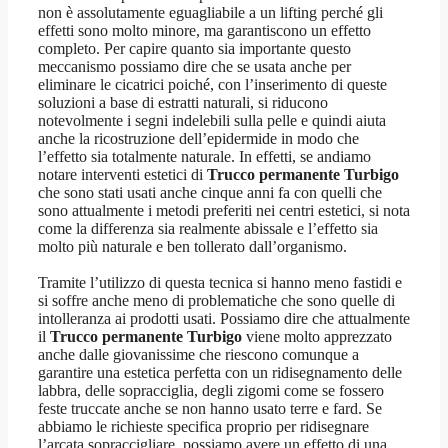
non è assolutamente eguagliabile a un lifting perché gli
effetti sono molto minore, ma garantiscono un effetto
completo. Per capire quanto sia importante questo
meccanismo possiamo dire che se usata anche per
eliminare le cicatrici poiché, con l’inserimento di queste
soluzioni a base di estratti naturali, si riducono
notevolmente i segni indelebili sulla pelle e quindi aiuta
anche la ricostruzione dell’epidermide in modo che
l’effetto sia totalmente naturale. In effetti, se andiamo
notare interventi estetici di
Trucco permanente Turbigo
che sono stati usati anche cinque anni fa con quelli che
sono attualmente i metodi preferiti nei centri estetici, si nota
come la differenza sia realmente abissale e l’effetto sia
molto più naturale e ben tollerato dall’organismo.
Tramite l’utilizzo di questa tecnica si hanno meno fastidi e
si soffre anche meno di problematiche che sono quelle di
intolleranza ai prodotti usati. Possiamo dire che attualmente
il
Trucco permanente Turbigo
viene molto apprezzato
anche dalle giovanissime che riescono comunque a
garantire una estetica perfetta con un ridisegnamento delle
labbra, delle sopracciglia, degli zigomi come se fossero
feste truccate anche se non hanno usato terre e fard. Se
abbiamo le richieste specifica proprio per ridisegnare
l’arcata sopraccigliare, possiamo avere un effetto di una