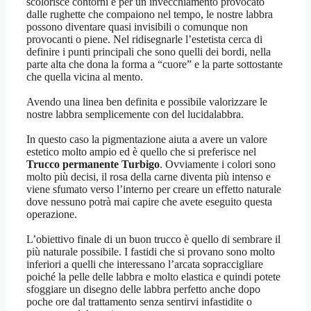
scolorisce contorni e per un invecchiamento provocato
dalle rughette che compaiono nel tempo, le nostre labbra
possono diventare quasi invisibili o comunque non
provocanti o piene. Nel ridisegnarle l’estetista cerca di
definire i punti principali che sono quelli dei bordi, nella
parte alta che dona la forma a “cuore” e la parte sottostante
che quella vicina al mento.
Avendo una linea ben definita e possibile valorizzare le
nostre labbra semplicemente con del lucidalabbra.
In questo caso la pigmentazione aiuta a avere un valore
estetico molto ampio ed è quello che si preferisce nel
Trucco permanente Turbigo
. Ovviamente i colori sono
molto più decisi, il rosa della carne diventa più intenso e
viene sfumato verso l’interno per creare un effetto naturale
dove nessuno potrà mai capire che avete eseguito questa
operazione.
L’obiettivo finale di un buon trucco è quello di sembrare il
più naturale possibile. I fastidi che si provano sono molto
inferiori a quelli che interessano l’arcata sopraccigliare
poiché la pelle delle labbra e molto elastica e quindi potete
sfoggiare un disegno delle labbra perfetto anche dopo
poche ore dal trattamento senza sentirvi infastidite o